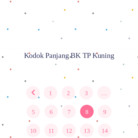
Kodok Panjang BK TP Kuning
1
2
3
…
5
6
7
8
9
10
11
12
13
14