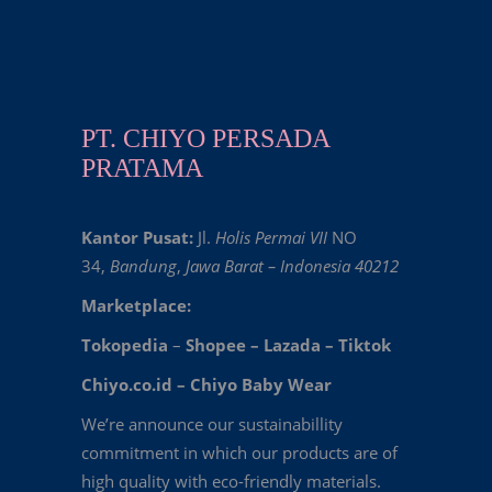
PT. CHIYO PERSADA
PRATAMA
Kantor Pusat:
Jl.
Holis Permai VII
NO
34,
Bandung
,
Jawa Barat – Indonesia 40212
Marketplace:
Tokopedia
–
Shopee
–
Lazada
–
Tiktok
Chiyo.co.id –
Chiyo Baby Wear
We’re announce our sustainabillity
commitment in which our products are of
high quality with eco-friendly materials.