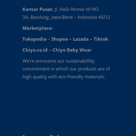
Kantor Pusat:
Jl.
Holis Permai VII
NO
34,
Bandung
,
Jawa Barat – Indonesia 40212
Marketplace:
Tokopedia
–
Shopee
–
Lazada
–
Tiktok
Chiyo.co.id –
Chiyo Baby Wear
We’re announce our sustainabillity
commitment in which our products are of
high quality with eco-friendly materials.