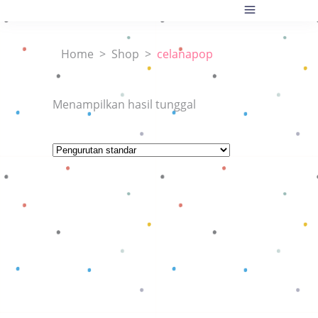
Home
>
Shop
>
celanapop
Menampilkan hasil tunggal
Baca selengkapnya