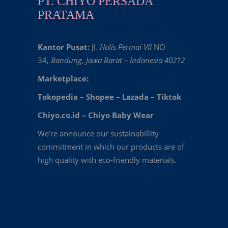
PT. CHIYO PERSADA
PRATAMA
Kantor Pusat:
Jl.
Holis Permai VII
NO
34,
Bandung
,
Jawa Barat – Indonesia 40212
Marketplace:
Tokopedia
–
Shopee
–
Lazada
–
Tiktok
Chiyo.co.id –
Chiyo Baby Wear
We’re announce our sustainabillity
commitment in which our products are of
high quality with eco-friendly materials.