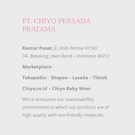
PT. CHIYO PERSADA
PRATAMA
Kantor Pusat:
Jl.
Holis Permai VII
NO
34,
Bandung
,
Jawa Barat – Indonesia 40212
Marketplace:
Tokopedia
–
Shopee
–
Lazada
–
Tiktok
Chiyo.co.id –
Chiyo Baby Wear
We’re announce our sustainabillity
commitment in which our products are of
high quality with eco-friendly materials.