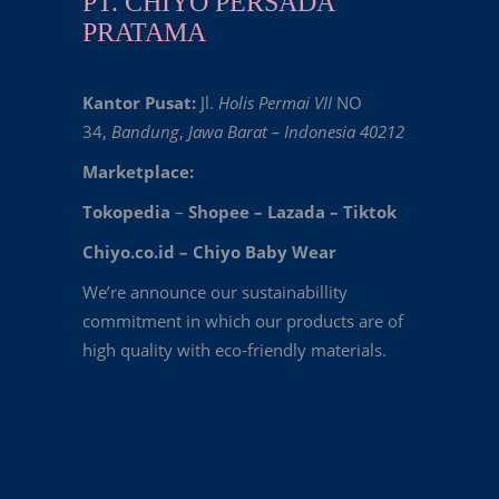
PT. CHIYO PERSADA
PRATAMA
Kantor Pusat:
Jl.
Holis Permai VII
NO
34,
Bandung
,
Jawa Barat – Indonesia 40212
Marketplace:
Tokopedia
–
Shopee
–
Lazada
–
Tiktok
Chiyo.co.id –
Chiyo Baby Wear
We’re announce our sustainabillity
commitment in which our products are of
high quality with eco-friendly materials.