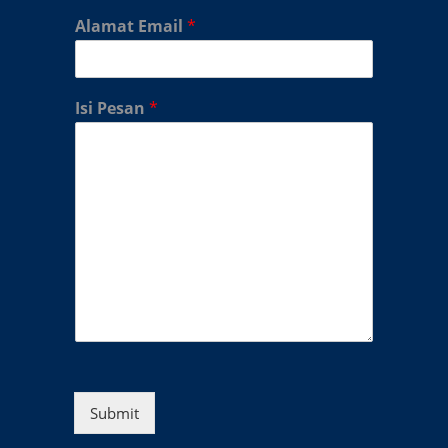
Alamat Email
*
Isi Pesan
*
Submit