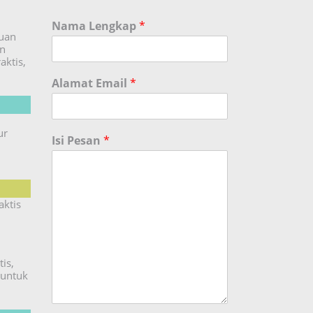
Nama Lengkap
*
duan
an
aktis,
Alamat Email
*
ur
Isi Pesan
*
aktis
is,
untuk