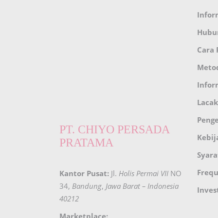
Infor
Hubu
Cara
Meto
Infor
Lacak
Peng
PT. CHIYO PERSADA
Kebij
PRATAMA
Syara
Frequ
Kantor Pusat:
Jl.
Holis Permai VII
NO
34,
Bandung
,
Jawa Barat – Indonesia
Inves
40212
Marketplace: