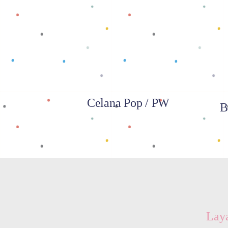
Baca selengkapnya
Celana Pop / PW
B
Lay