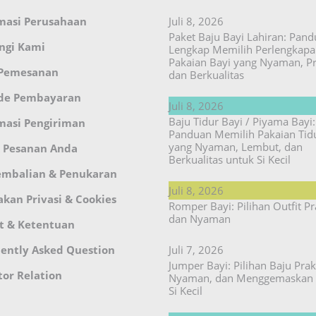
masi Perusahaan
Juli 8, 2026
Paket Baju Bayi Lahiran: Pan
ngi Kami
Lengkap Memilih Perlengkap
Pakaian Bayi yang Nyaman, Pr
 Pemesanan
dan Berkualitas
de Pembayaran
Juli 8, 2026
Baju Tidur Bayi / Piyama Bayi:
masi Pengiriman
Panduan Memilih Pakaian Tid
yang Nyaman, Lembut, dan
 Pesanan Anda
Berkualitas untuk Si Kecil
embalian & Penukaran
Juli 8, 2026
akan Privasi & Cookies
Romper Bayi: Pilihan Outfit Pr
dan Nyaman
t & Ketentuan
ently Asked Question
Juli 7, 2026
Jumper Bayi: Pilihan Baju Prakt
tor Relation
Nyaman, dan Menggemaskan 
Si Kecil