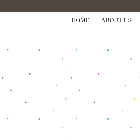
HOME
ABOUT US
,
Home
>
Shop
>
Bottom
Celana Bayi
>