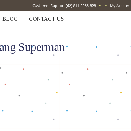
Customer Support
(62) 811-2266-828
My Account
BLOG
CONTACT US
jang Superman
i