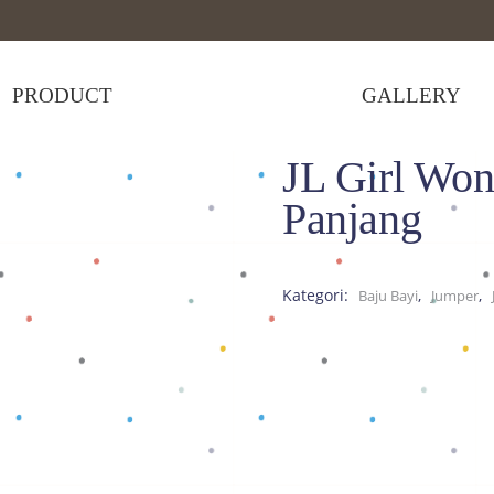
PRODUCT
GALLERY
JL Girl Wo
suit
>
JL Girl Wonderwoman Jumper Panjang
Panjang
Kategori:
,
,
Baju Bayi
Jumper