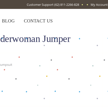
Customer Support
(62) 811-2266-828
My Account
BLOG
CONTACT US
nderwoman Jumper
Jumpsuit