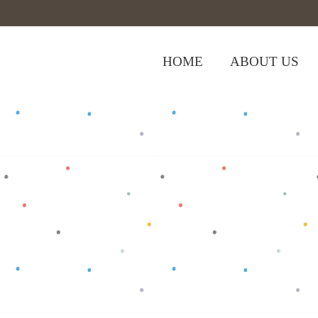
HOME
ABOUT US
,
,
Home
>
Shop
>
Baju Bayi
Jumper
Jump