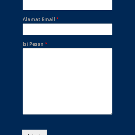
Alamat Email
*
Isi Pesan
*