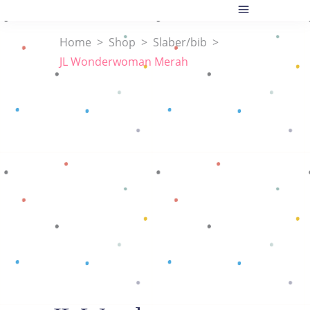
Home
>
Shop
>
Slaber/bib
>
JL Wonderwoman Merah