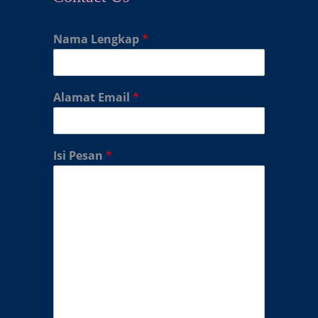
Nama Lengkap
*
Alamat Email
*
Isi Pesan
*