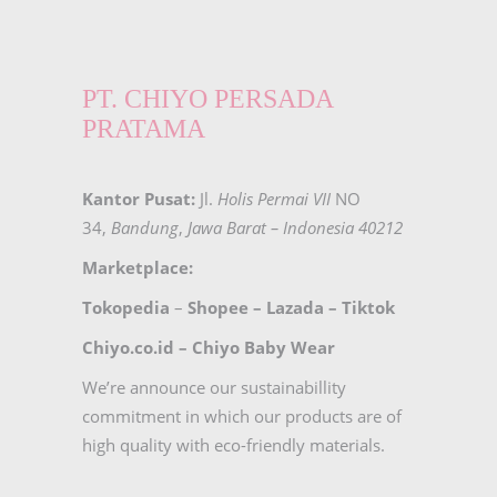
PT. CHIYO PERSADA
PRATAMA
Kantor Pusat:
Jl.
Holis Permai VII
NO
34,
Bandung
,
Jawa Barat – Indonesia 40212
Marketplace:
Tokopedia
–
Shopee
–
Lazada
–
Tiktok
Chiyo.co.id –
Chiyo Baby Wear
We’re announce our sustainabillity
commitment in which our products are of
high quality with eco-friendly materials.