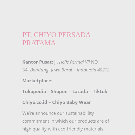
PT. CHIYO PERSADA
PRATAMA
Kantor Pusat:
Jl.
Holis Permai VII
NO
34,
Bandung
,
Jawa Barat – Indonesia 40212
Marketplace:
Tokopedia
–
Shopee
–
Lazada
–
Tiktok
Chiyo.co.id –
Chiyo Baby Wear
We’re announce our sustainabillity
commitment in which our products are of
high quality with eco-friendly materials.