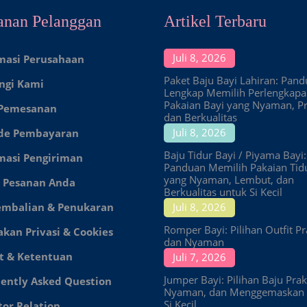
anan Pelanggan
Artikel Terbaru
Juli 8, 2026
masi Perusahaan
Paket Baju Bayi Lahiran: Pan
ngi Kami
Lengkap Memilih Perlengkap
Pakaian Bayi yang Nyaman, Pr
 Pemesanan
dan Berkualitas
Juli 8, 2026
de Pembayaran
Baju Tidur Bayi / Piyama Bayi:
masi Pengiriman
Panduan Memilih Pakaian Tid
yang Nyaman, Lembut, dan
 Pesanan Anda
Berkualitas untuk Si Kecil
embalian & Penukaran
Juli 8, 2026
Romper Bayi: Pilihan Outfit Pr
akan Privasi & Cookies
dan Nyaman
t & Ketentuan
Juli 7, 2026
Jumper Bayi: Pilihan Baju Prakt
ently Asked Question
Nyaman, dan Menggemaskan 
Si Kecil
tor Relation