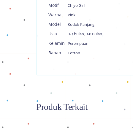
Motif
Chiyo Girl
Warna
Pink
Model
Kodok Panjang
Usia
0-3 bulan
,
3-6 Bulan
Kelamin
Perempuan
Bahan
Cotton
Produk Terkait