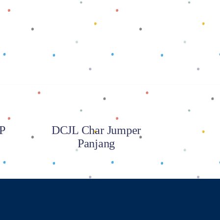
Baca selengkapnya
PP
DCJL Char Jumper
Panjang