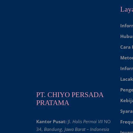
Lay
Infor
Hubu
Cara
Meto
Infor
Lacak
Peng
PT. CHIYO PERSADA
Kebij
PRATAMA
Syara
Kantor Pusat:
Jl.
Holis Permai VII
NO
Frequ
34,
Bandung
,
Jawa Barat – Indonesia
Inves