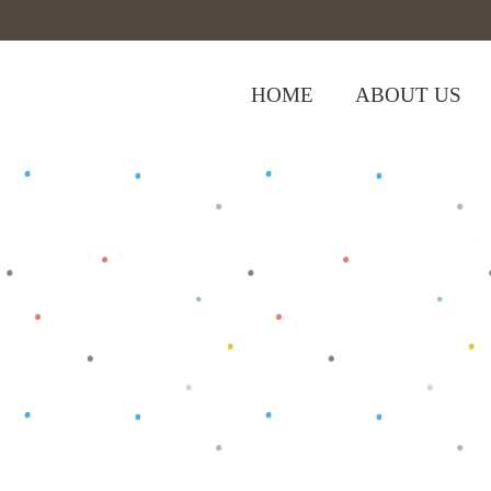
HOME
ABOUT US
Home
>
Shop
>
Baju Bayi
>
Kodok BK T