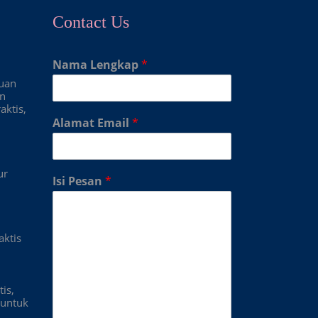
Contact Us
Nama Lengkap
*
duan
an
aktis,
Alamat Email
*
ur
Isi Pesan
*
aktis
is,
untuk