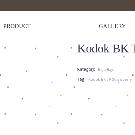
PRODUCT
GALLERY
Kodok BK T
P Strawberry
Kategori:
Baju Bayi
Tag:
Kodok BK TP Strawberry