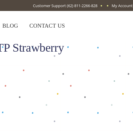
Customer Support
(62) 811-2266-828
My Account
BLOG
CONTACT US
P Strawberry