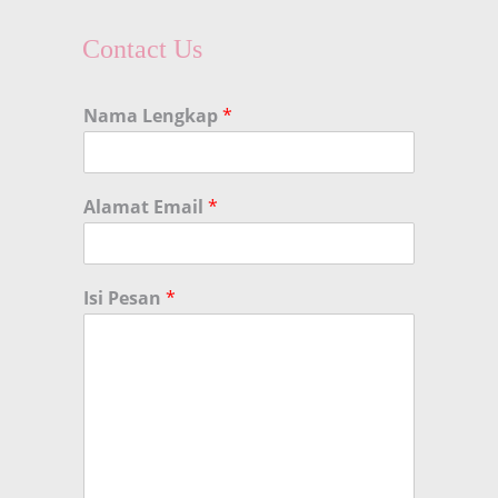
Contact Us
Nama Lengkap
*
Alamat Email
*
Isi Pesan
*