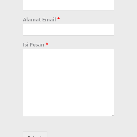
Alamat Email
*
Isi Pesan
*