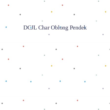
DCJL Char Oblong Pendek
Baca selengkapnya