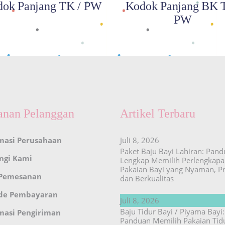
ok Panjang TK / PW
Kodok Panjang BK T
PW
anan Pelanggan
Artikel Terbaru
masi Perusahaan
Juli 8, 2026
Paket Baju Bayi Lahiran: Pan
ngi Kami
Lengkap Memilih Perlengkap
Pakaian Bayi yang Nyaman, Pr
 Pemesanan
dan Berkualitas
de Pembayaran
Juli 8, 2026
Baju Tidur Bayi / Piyama Bayi:
masi Pengiriman
Panduan Memilih Pakaian Tid