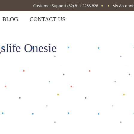
Customer Support
(62) 811-2266-828
My Account
BLOG
CONTACT US
life Onesie