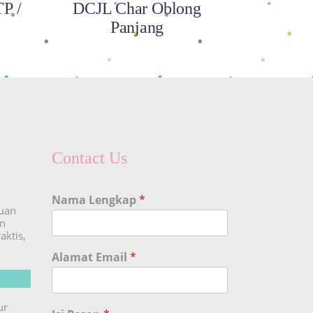
P /
DCJL Char Oblong
Panjang
Contact Us
Nama Lengkap
*
duan
an
aktis,
Alamat Email
*
ur