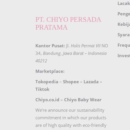
Lacak
Peng
PT. CHIYO PERSADA
Kebij
PRATAMA
Syara
Frequ
Kantor Pusat:
Jl.
Holis Permai VII
NO
34,
Bandung
,
Jawa Barat – Indonesia
Inves
40212
Marketplace:
Tokopedia
–
Shopee
–
Lazada
–
Tiktok
Chiyo.co.id –
Chiyo Baby Wear
We’re announce our sustainabillity
commitment in which our products
are of high quality with eco-friendly