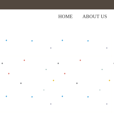
HOME
ABOUT US
Home
>
Shop
>
Baju Bayi
>
Looney Bug