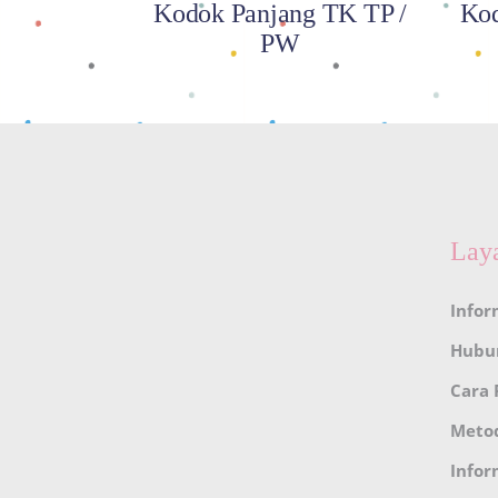
Kodok Panjang TK TP /
Kod
PW
Lay
Infor
Hubu
Cara
Meto
Infor