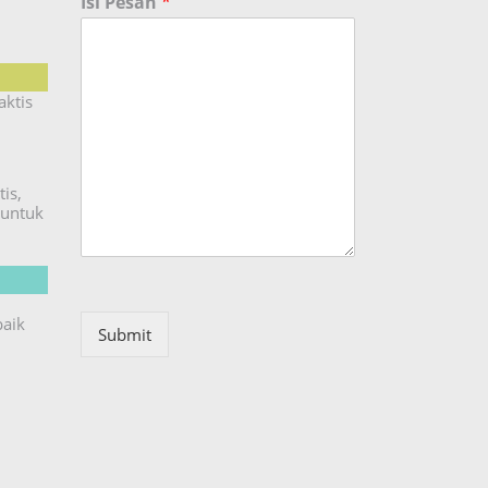
Isi Pesan
*
aktis
is,
untuk
baik
Submit