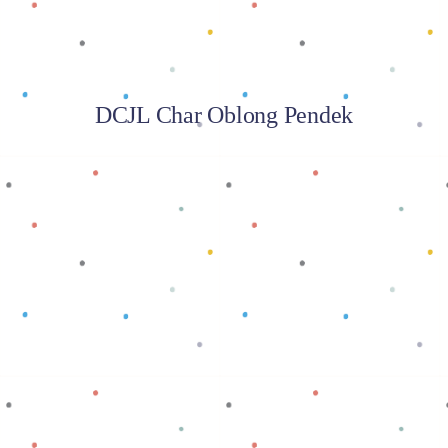
DCJL Char Oblong Pendek
Baca selengkapnya