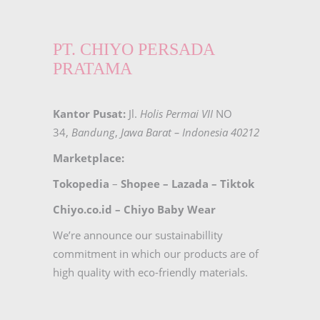
PT. CHIYO PERSADA
PRATAMA
Kantor Pusat:
Jl.
Holis Permai VII
NO
34,
Bandung
,
Jawa Barat – Indonesia 40212
Marketplace:
Tokopedia
–
Shopee
–
Lazada
–
Tiktok
Chiyo.co.id –
Chiyo Baby Wear
We’re announce our sustainabillity
commitment in which our products are of
high quality with eco-friendly materials.