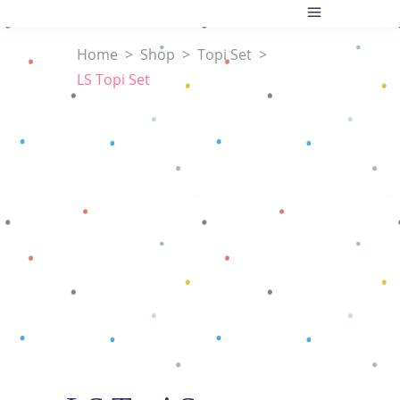
Home
>
Shop
>
Topi Set
>
LS Topi Set