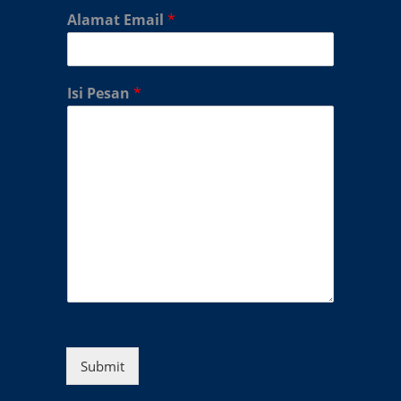
Alamat Email
*
Isi Pesan
*
Submit