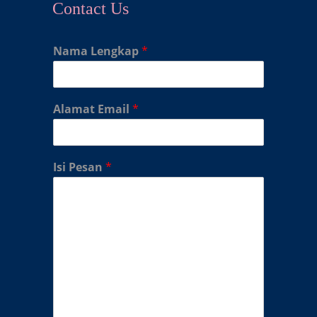
Contact Us
Nama Lengkap
*
Alamat Email
*
Isi Pesan
*