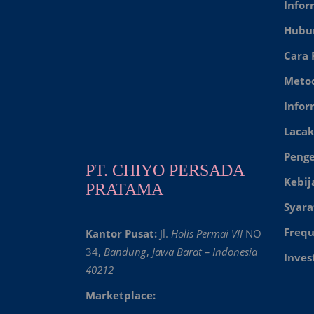
Infor
Hubu
Cara
Meto
Infor
Lacak
Peng
PT. CHIYO PERSADA
Kebij
PRATAMA
Syara
Frequ
Kantor Pusat:
Jl.
Holis Permai VII
NO
34,
Bandung
,
Jawa Barat – Indonesia
Inves
40212
Marketplace: