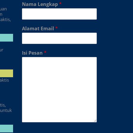
Nama Lengkap
*
duan
an
aktis,
Alamat Email
*
ur
Isi Pesan
*
aktis
is,
untuk