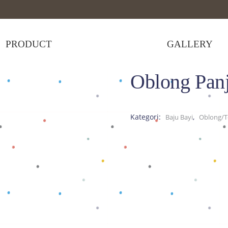
PRODUCT
GALLERY
Oblong Pan
,
rt
Tops
>
Oblong Panjang Kuning A
Kategori:
,
Baju Bayi
Oblong/T-