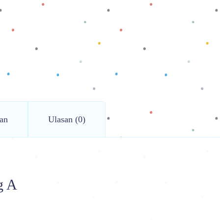
an
Ulasan (0)
g A