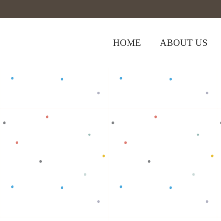
HOME
ABOUT US
,
Home
>
Shop
>
Baju Bayi
Oblong/T-Shi