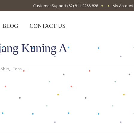
Customer Support
(62) 811-2266-828
My Account
BLOG
CONTACT US
jang Kuning A
,
Shirt
Tops