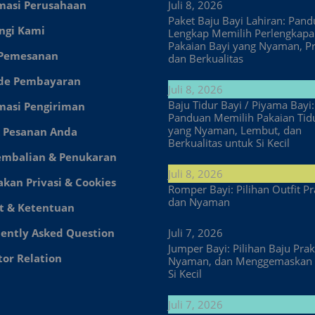
masi Perusahaan
Juli 8, 2026
Paket Baju Bayi Lahiran: Pan
ngi Kami
Lengkap Memilih Perlengkap
Pakaian Bayi yang Nyaman, Pr
 Pemesanan
dan Berkualitas
de Pembayaran
Juli 8, 2026
Baju Tidur Bayi / Piyama Bayi:
masi Pengiriman
Panduan Memilih Pakaian Tid
yang Nyaman, Lembut, dan
 Pesanan Anda
Berkualitas untuk Si Kecil
embalian & Penukaran
Juli 8, 2026
akan Privasi & Cookies
Romper Bayi: Pilihan Outfit Pr
dan Nyaman
t & Ketentuan
ently Asked Question
Juli 7, 2026
Jumper Bayi: Pilihan Baju Prakt
tor Relation
Nyaman, dan Menggemaskan 
Si Kecil
Juli 7, 2026