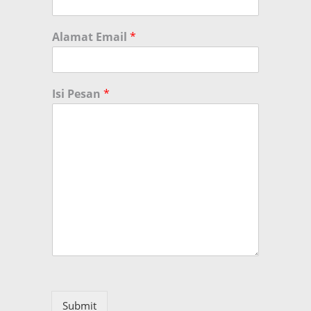
Alamat Email
*
Isi Pesan
*
Submit