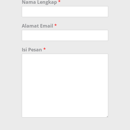
Nama Lengkap
*
Alamat Email
*
Isi Pesan
*