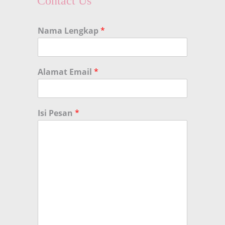
Contact Us
Nama Lengkap
*
Alamat Email
*
Isi Pesan
*