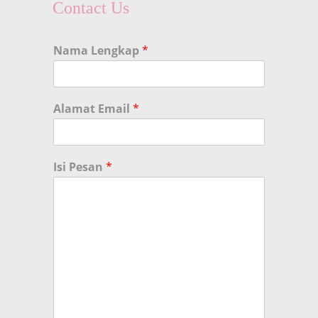
Contact Us
Nama Lengkap
*
Alamat Email
*
Isi Pesan
*