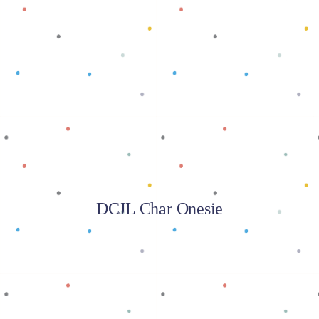
Baca selengkapnya
DCJL Char Onesie