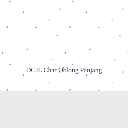
Baca selengkapnya
DCJL Char Oblong Panjang