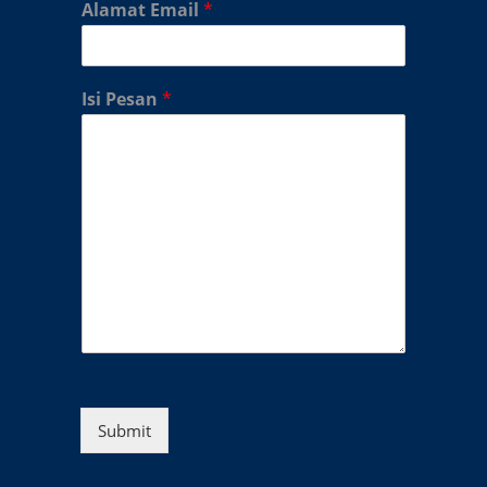
Alamat Email
*
Isi Pesan
*
Submit