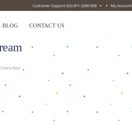
Customer Support
(62) 811-2266-828
My Account
BLOG
CONTACT US
Cream
Celana Bayi