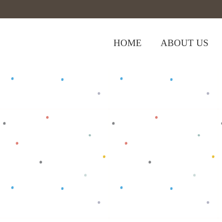
HOME
ABOUT US
,
,
Home
>
Shop
>
Baju Bayi
Bottom
Cela