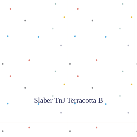
Baca selengkapnya
Slaber TnJ Terracotta B