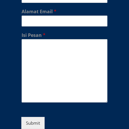
Alamat Email
*
Isi Pesan
*
Submit