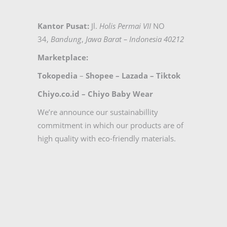
Kantor Pusat:
Jl.
Holis Permai VII
NO
34,
Bandung
,
Jawa Barat – Indonesia 40212
Marketplace:
Tokopedia
–
Shopee
–
Lazada
–
Tiktok
Chiyo.co.id –
Chiyo Baby Wear
We’re announce our sustainabillity
commitment in which our products are of
high quality with eco-friendly materials.