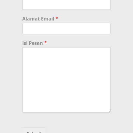
Alamat Email
*
Isi Pesan
*