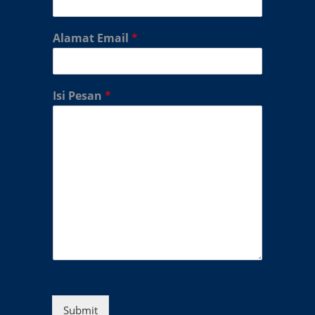
Alamat Email
*
Isi Pesan
*
Submit