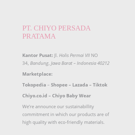
PT. CHIYO PERSADA
PRATAMA
Kantor Pusat:
Jl.
Holis Permai VII
NO
34,
Bandung
,
Jawa Barat – Indonesia 40212
Marketplace:
Tokopedia
–
Shopee
–
Lazada
–
Tiktok
Chiyo.co.id –
Chiyo Baby Wear
We’re announce our sustainabillity
commitment in which our products are of
high quality with eco-friendly materials.