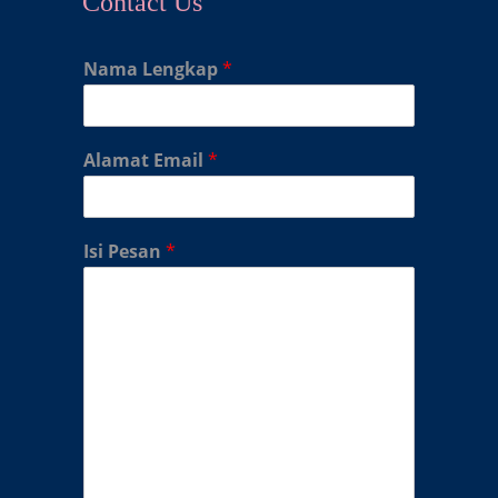
Contact Us
Nama Lengkap
*
Alamat Email
*
Isi Pesan
*