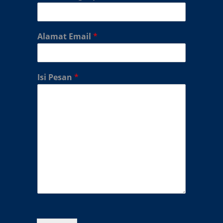
Alamat Email
*
Isi Pesan
*