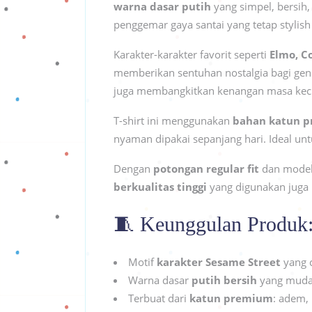
warna dasar putih
yang simpel, bersih
penggemar gaya santai yang tetap stylish
Karakter-karakter favorit seperti
Elmo, C
memberikan sentuhan nostalgia bagi gene
juga membangkitkan kenangan masa kec
T-shirt ini menggunakan
bahan katun 
nyaman dipakai sepanjang hari. Ideal unt
Dengan
potongan regular fit
dan model
berkualitas tinggi
yang digunakan juga 
🧵 Keunggulan Produk
Motif
karakter Sesame Street
yang c
Warna dasar
putih bersih
yang muda
Terbuat dari
katun premium
: adem,