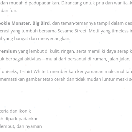
, dan mudah dipadupadankan. Dirancang untuk pria dan wanita, k
 dan fun.
ookie Monster, Big Bird
, dan teman-temannya tampil dalam des
rasi yang tumbuh bersama Sesame Street. Motif yang timeless ini
il yang hangat dan menyenangkan.
premium
yang lembut di kulit, ringan, serta memiliki daya serap
uk berbagai aktivitas—mulai dari bersantai di rumah, jalan-jala
 uniseks, T-shirt White L memberikan kenyamanan maksimal t
memastikan gambar tetap cerah dan tidak mudah luntur meski ser
:
eria dan ikonik
h dipadupadankan
 lembut, dan nyaman