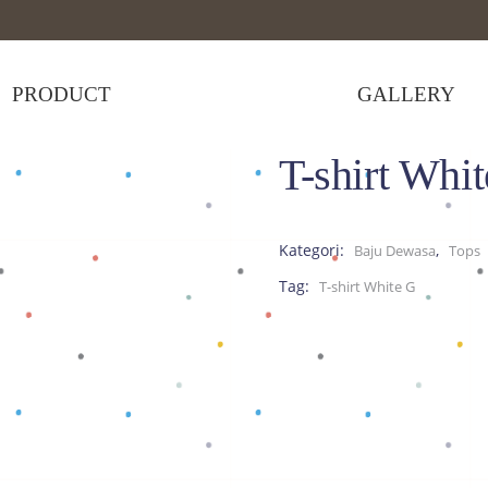
PRODUCT
GALLERY
T-shirt Whi
-shirt White G
Kategori:
,
Baju Dewasa
Tops
Tag:
T-shirt White G