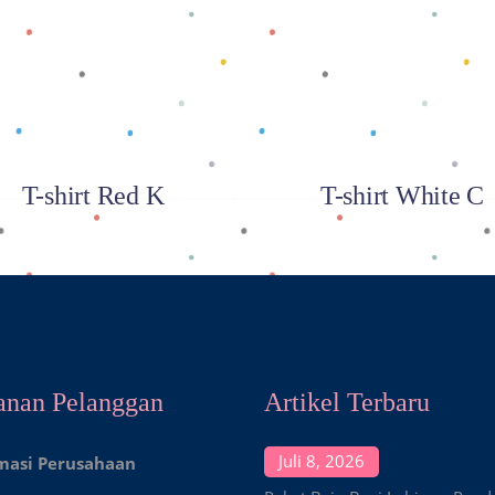
Baca selengkapnya
Baca selengkapnya
T-shirt Red K
T-shirt White C
anan Pelanggan
Artikel Terbaru
Juli 8, 2026
masi Perusahaan