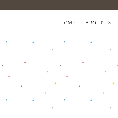
HOME
ABOUT US
,
Home
>
Shop
>
Baju Dewasa
Tops
>
T