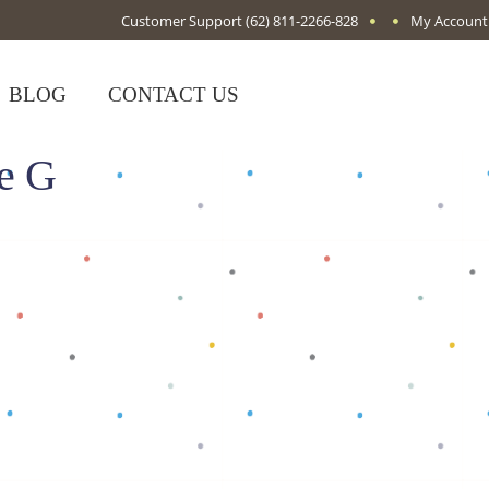
Customer Support
(62) 811-2266-828
My Account
BLOG
CONTACT US
te G