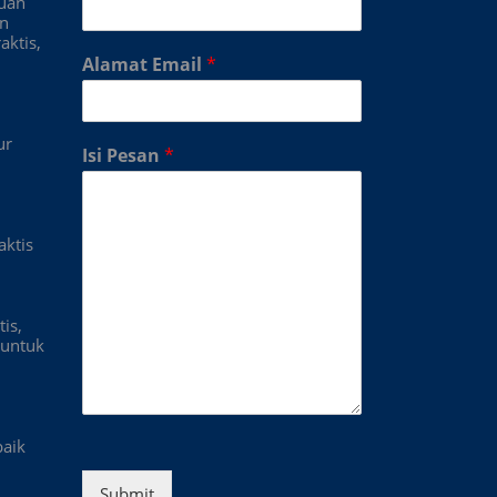
duan
an
aktis,
Alamat Email
*
ur
Isi Pesan
*
aktis
is,
untuk
baik
Submit