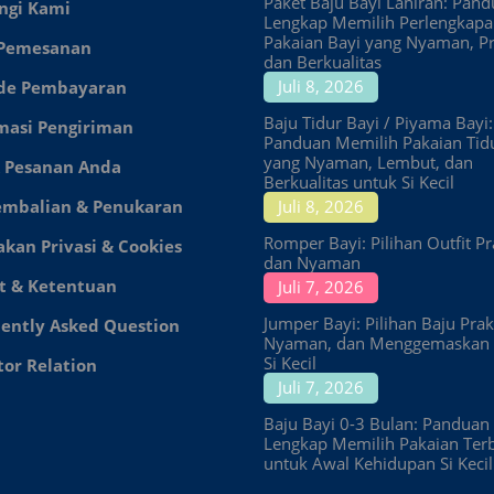
Paket Baju Bayi Lahiran: Pan
ngi Kami
Lengkap Memilih Perlengkap
Pakaian Bayi yang Nyaman, Pr
 Pemesanan
dan Berkualitas
Juli 8, 2026
de Pembayaran
Baju Tidur Bayi / Piyama Bayi:
masi Pengiriman
Panduan Memilih Pakaian Tid
yang Nyaman, Lembut, dan
 Pesanan Anda
Berkualitas untuk Si Kecil
embalian & Penukaran
Juli 8, 2026
Romper Bayi: Pilihan Outfit Pr
akan Privasi & Cookies
dan Nyaman
t & Ketentuan
Juli 7, 2026
Jumper Bayi: Pilihan Baju Prakt
ently Asked Question
Nyaman, dan Menggemaskan 
Si Kecil
tor Relation
Juli 7, 2026
Baju Bayi 0-3 Bulan: Panduan
Lengkap Memilih Pakaian Ter
untuk Awal Kehidupan Si Kecil