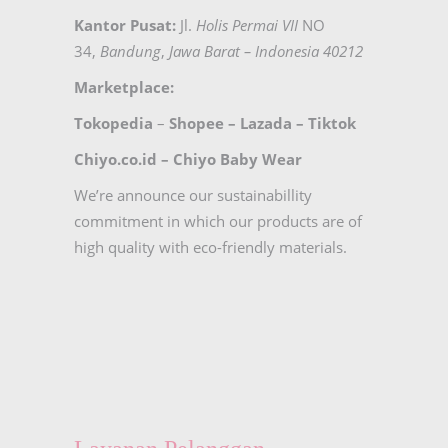
Kantor Pusat:
Jl.
Holis Permai VII
NO
34,
Bandung
,
Jawa Barat – Indonesia 40212
Marketplace:
Tokopedia
–
Shopee
–
Lazada
–
Tiktok
Chiyo.co.id –
Chiyo Baby Wear
We’re announce our sustainabillity
commitment in which our products are of
high quality with eco-friendly materials.