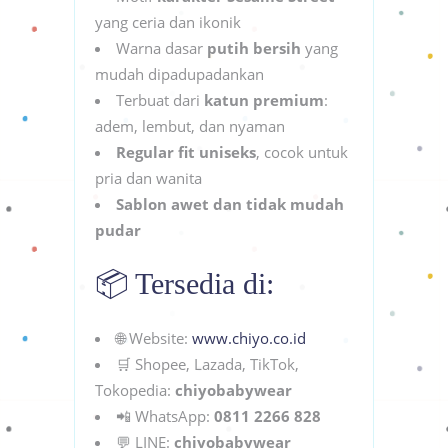
yang ceria dan ikonik
Warna dasar
putih bersih
yang
mudah dipadupadankan
Terbuat dari
katun premium
:
adem, lembut, dan nyaman
Regular fit uniseks
, cocok untuk
pria dan wanita
Sablon awet dan tidak mudah
pudar
📦 Tersedia di:
🌐 Website:
www.chiyo.co.id
🛒 Shopee, Lazada, TikTok,
Tokopedia:
chiyobabywear
📲 WhatsApp:
0811 2266 828
💬 LINE:
chiyobabywear