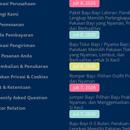
Juli 8, 2026
masi Perusahaan
Paket Baju Bayi Lahiran: Pan
ngi Kami
Lengkap Memilih Perlengkap
Pakaian Bayi yang Nyaman, Pr
 Pemesanan
dan Berkualitas
Juli 8, 2026
de Pembayaran
Baju Tidur Bayi / Piyama Bayi:
masi Pengiriman
Panduan Memilih Pakaian Tid
yang Nyaman, Lembut, dan
 Pesanan Anda
Berkualitas untuk Si Kecil
embalian & Penukaran
Juli 8, 2026
Romper Bayi: Pilihan Outfit Pr
akan Privasi & Cookies
dan Nyaman
t & Ketentuan
Juli 7, 2026
Jumper Bayi: Pilihan Baju Prakt
ently Asked Question
Nyaman, dan Menggemaskan 
Si Kecil
tor Relation
Juli 7, 2026
Baju Bayi 0-3 Bulan: Panduan
Lengkap Memilih Pakaian Ter