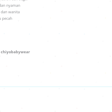
 dan nyaman
a dan wanita
u pecah
:
chiyobabywear