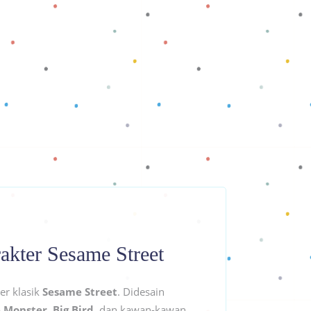
akter Sesame Street
er klasik
Sesame Street
. Didesain
 Monster, Big Bird
, dan kawan-kawan