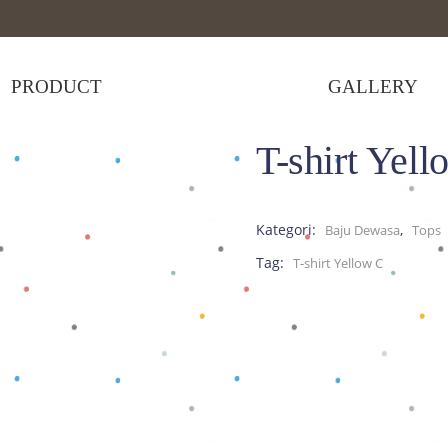
PRODUCT
GALLERY
T-shirt Yel
-shirt Yellow C
Kategori:
,
Baju Dewasa
Tops
Tag:
T-shirt Yellow C