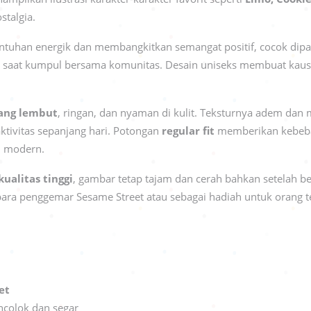
stalgia.
uhan energik dan membangkitkan semangat positif, cocok dipakai
atik saat kumpul bersama komunitas. Desain uniseks membuat kaus
ang lembut
, ringan, dan nyaman di kulit. Teksturnya adem da
tivitas sepanjang hari. Potongan
regular fit
memberikan kebebas
n modern.
ualitas tinggi
, gambar tetap tajam dan cerah bahkan setelah beb
i para penggemar Sesame Street atau sebagai hadiah untuk orang 
:
et
colok dan segar