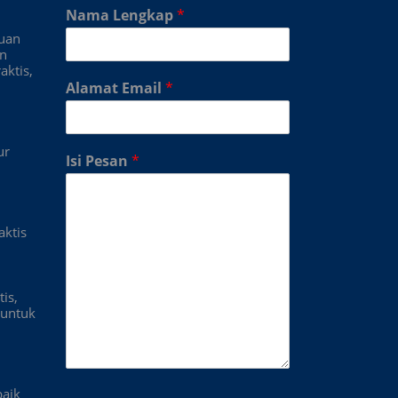
Nama Lengkap
*
duan
an
aktis,
Alamat Email
*
ur
Isi Pesan
*
aktis
is,
untuk
baik