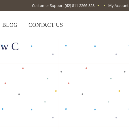
Customer Support
(62) 811-2266-828
My Account
BLOG
CONTACT US
low C