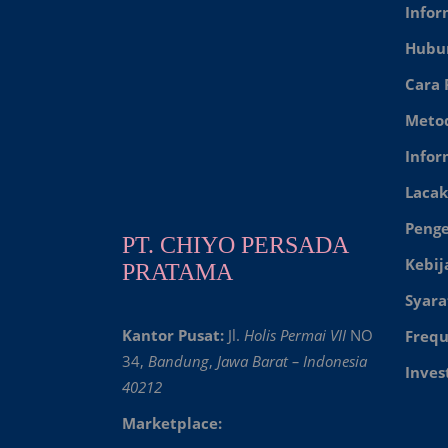
Infor
Hubu
Cara
Meto
Infor
Lacak
Peng
PT. CHIYO PERSADA
Kebij
PRATAMA
Syara
Kantor Pusat:
Jl.
Holis Permai VII
NO
Frequ
34,
Bandung
,
Jawa Barat – Indonesia
Inves
40212
Marketplace: