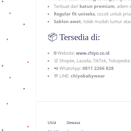
Terbuat dari
katun premium
, adem
Regular fit uniseks
, cocok untuk pri
Sablon awet
, tidak mudah luntur ata
📦 Tersedia di:
🌐 Website:
www.chiyo.co.id
🛒 Shopee, Lazada, TikTok, Tokopedia
📲 WhatsApp:
0811 2266 828
💬 LINE:
chiyobabywear
Usia
Dewasa