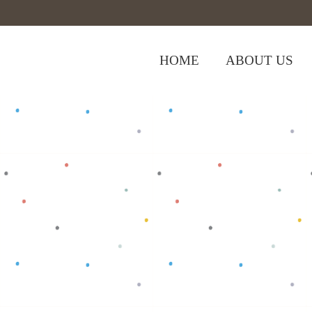
HOME
ABOUT US
,
Home
>
Shop
>
Baju Dewasa
Tops
>
T