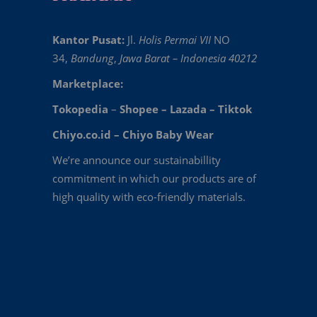
Kantor Pusat:
Jl.
Holis Permai VII
NO
34,
Bandung
,
Jawa Barat – Indonesia 40212
Marketplace:
Tokopedia
–
Shopee
–
Lazada
–
Tiktok
Chiyo.co.id –
Chiyo Baby Wear
We’re announce our sustainabillity
commitment in which our products are of
high quality with eco-friendly materials.