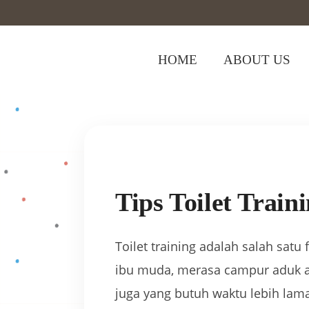
HOME
ABOUT US
Home
>
parenting
>
Tips Toilet Traini
Tips Toilet Trai
Toilet training adalah salah sa
ibu muda, merasa campur aduk ant
juga yang butuh waktu lebih la