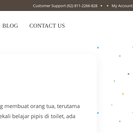
Customer Support
(62) 811-2266-828
My Account
BLOG
CONTACT US
ing membuat orang tua, terutama
i belajar pipis di toilet, ada