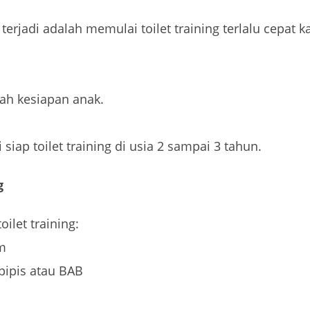
terjadi adalah memulai toilet training terlalu cepat 
lah kesiapan anak.
iap toilet training di usia 2 sampai 3 tahun.
g
ilet training:
am
pipis atau BAB