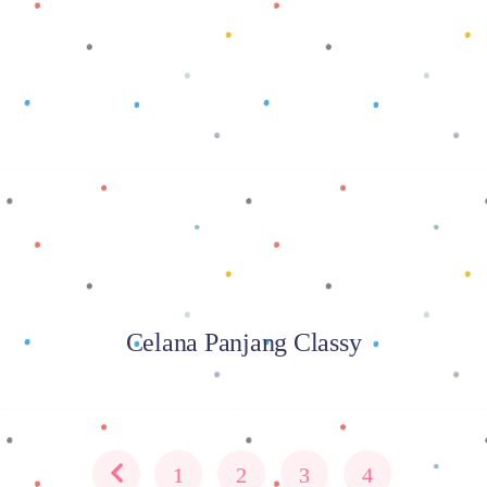
Baca selengkapnya
Celana Panjang Classy
1
2
3
4