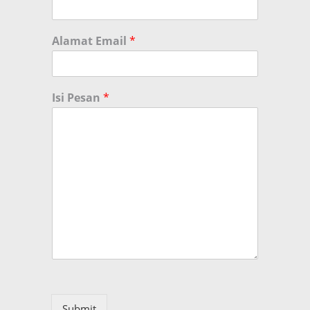
Alamat Email
*
Isi Pesan
*
Submit