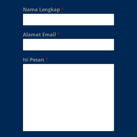
Nama Lengkap
*
Alamat Email
*
Isi Pesan
*