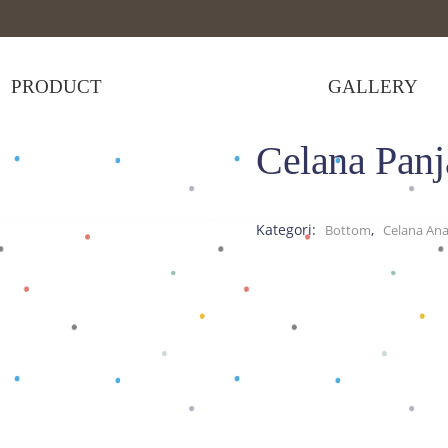
PRODUCT
GALLERY
Celana Panj
elana Bayi
>
Celana Panjang All Character H
Kategori:
,
Bottom
Celana An