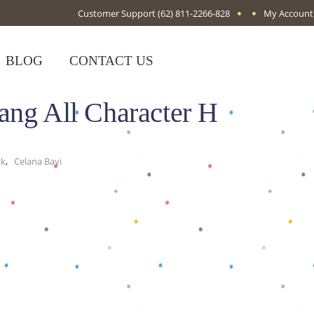
Customer Support
(62) 811-2266-828
My Account
BLOG
CONTACT US
ang All Character H
,
ak
Celana Bayi