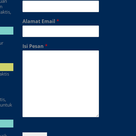
duan
an
aktis,
Alamat Email
*
ur
Isi Pesan
*
aktis
is,
untuk
baik