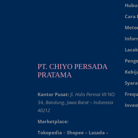
Hubu
Cara
Meto
Infor
Lacak
Peng
PT. CHIYO PERSADA
Kebij
PRATAMA
Syara
Frequ
Kantor Pusat:
Jl.
Holis Permai VII
NO
34,
Bandung
,
Jawa Barat – Indonesia
Inves
40212
Marketplace:
Tokopedia
–
Shopee
–
Lazada
–