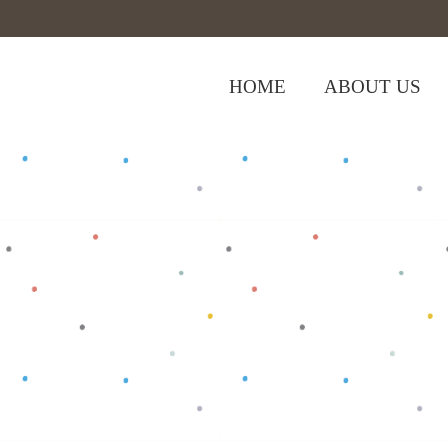
HOME
ABOUT US
,
,
Home
>
Shop
>
Bottom
Celana Anak
C