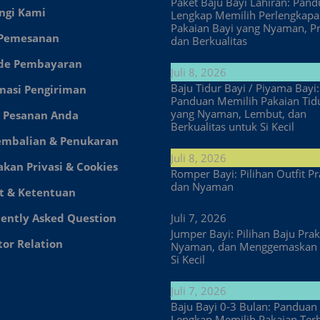
Paket Baju Bayi Lahiran: Pan
ngi Kami
Lengkap Memilih Perlengkap
Pakaian Bayi yang Nyaman, Pr
 Pemesanan
dan Berkualitas
de Pembayaran
Juli 8, 2026
Baju Tidur Bayi / Piyama Bayi:
masi Pengiriman
Panduan Memilih Pakaian Tid
yang Nyaman, Lembut, dan
 Pesanan Anda
Berkualitas untuk Si Kecil
embalian & Penukaran
Juli 8, 2026
akan Privasi & Cookies
Romper Bayi: Pilihan Outfit Pr
dan Nyaman
t & Ketentuan
ently Asked Question
Juli 7, 2026
Jumper Bayi: Pilihan Baju Prakt
tor Relation
Nyaman, dan Menggemaskan 
Si Kecil
Juli 7, 2026
Baju Bayi 0-3 Bulan: Panduan
Lengkap Memilih Pakaian Ter