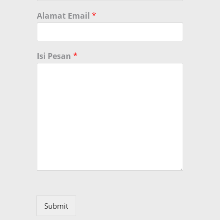
Alamat Email
*
Isi Pesan
*
Submit