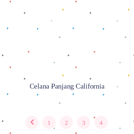
Baca selengkapnya
Celana Panjang California
1
2
3
4