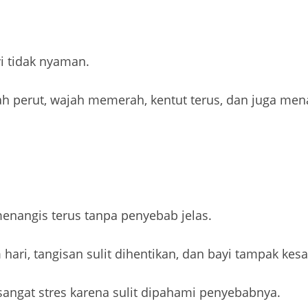
i tidak nyaman.
ah perut, w
ajah memerah, k
entut terus, dan juga m
en
 menangis terus tanpa penyebab jelas.
hari, t
angisan sulit dihentikan, dan b
ayi tampak kesa
sangat stres karena sulit dipahami penyebabnya.