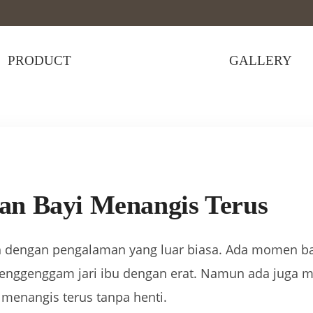
PRODUCT
GALLERY
 Menangis Terus
n Bayi Menangis Terus
dengan pengalaman yang luar biasa. Ada momen baha
 menggenggam jari ibu dengan erat. Namun ada juga
 menangis terus tanpa henti.