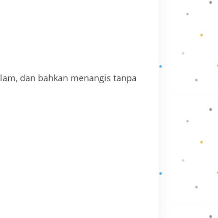
malam, dan bahkan m
enangis tanpa