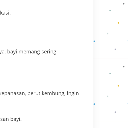
kasi.
nya, bayi memang sering
k
epanasan, p
erut kembung, i
ngin
san bayi.