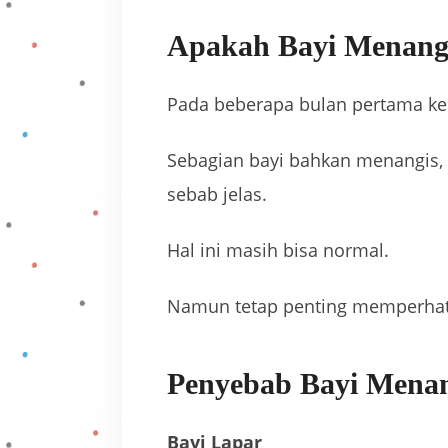
Apakah Bayi Menangi
Pada beberapa bulan pertama ke
Sebagian bayi bahkan menangis,
sebab jelas.
Hal ini masih bisa normal.
Namun tetap penting memperhati
Penyebab Bayi Menan
Bayi Lapar