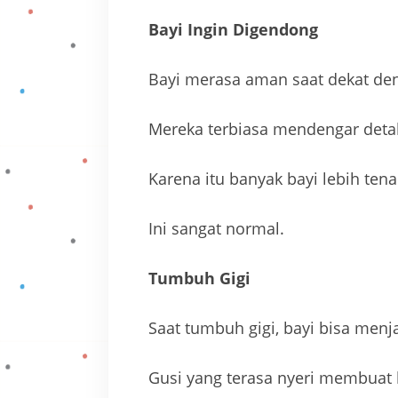
Bayi Ingin Digendong
Bayi merasa aman saat dekat den
Mereka terbiasa mendengar deta
Karena itu banyak bayi lebih tena
Ini sangat normal.
Tumbuh Gigi
Saat tumbuh gigi, bayi bisa menja
Gusi yang terasa nyeri membuat 