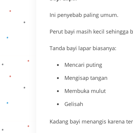
Ini penyebab paling umum.
Perut bayi masih kecil sehingga b
Tanda bayi lapar biasanya:
Mencari puting
Mengisap tangan
Membuka mulut
Gelisah
Kadang bayi menangis karena ter