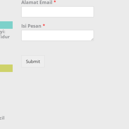
Alamat Email
*
Isi Pesan
*
yi:
Tidur
Submit
il