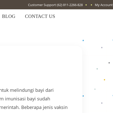
Customer Support
(62) 811-2266-828
My Account
BLOG
CONTACT US
untuk melindungi bayi dari
am imunisasi bayi sudah
merintah. Beberapa jenis vaksin