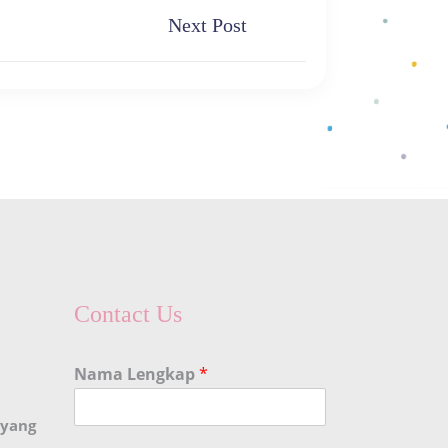
Next Post
Contact Us
Nama Lengkap
*
 yang