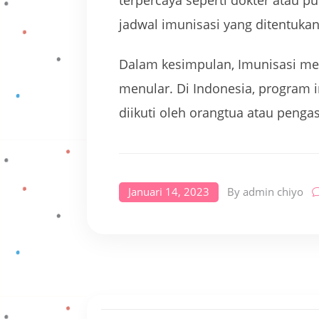
terpercaya seperti dokter atau 
jadwal imunisasi yang ditentuka
Dalam kesimpulan, Imunisasi meru
menular. Di Indonesia, program i
diikuti oleh orangtua atau penga
Januari 14, 2023
By
admin chiyo