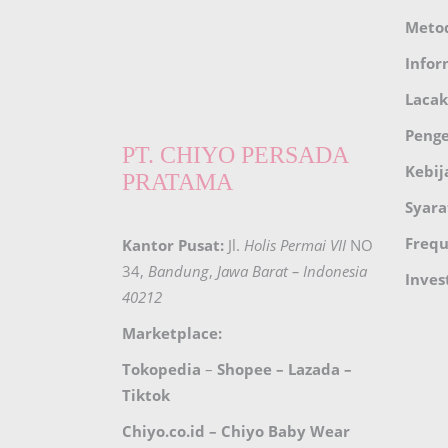
Meto
Infor
Lacak
Peng
PT. CHIYO PERSADA
Kebij
PRATAMA
Syara
Frequ
Kantor Pusat:
Jl.
Holis Permai VII
NO
34,
Bandung
,
Jawa Barat – Indonesia
Inves
40212
Marketplace:
Tokopedia
–
Shopee
–
Lazada
–
Tiktok
Chiyo.co.id –
Chiyo Baby Wear