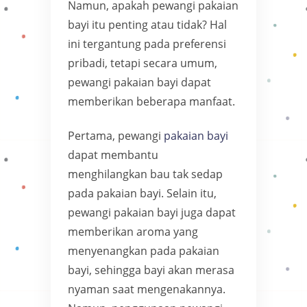
Namun, apakah pewangi pakaian
bayi itu penting atau tidak? Hal
ini tergantung pada preferensi
pribadi, tetapi secara umum,
pewangi pakaian bayi dapat
memberikan beberapa manfaat.
Pertama, pewangi
pakaian bayi
dapat membantu
menghilangkan bau tak sedap
pada pakaian bayi. Selain itu,
pewangi pakaian bayi juga dapat
memberikan aroma yang
menyenangkan pada pakaian
bayi, sehingga bayi akan merasa
nyaman saat mengenakannya.