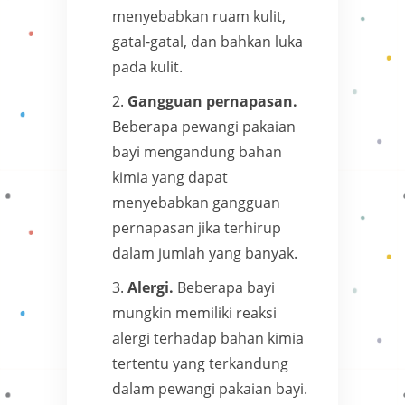
menyebabkan ruam kulit,
gatal-gatal, dan bahkan luka
pada kulit.
Gangguan pernapasan.
Beberapa pewangi pakaian
bayi mengandung bahan
kimia yang dapat
menyebabkan gangguan
pernapasan jika terhirup
dalam jumlah yang banyak.
Alergi.
Beberapa bayi
mungkin memiliki reaksi
alergi terhadap bahan kimia
tertentu yang terkandung
dalam pewangi pakaian bayi.