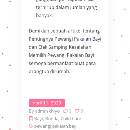
terhirup dalam jumlah yang
banyak.
Demikian sebuah artikel tentang
Pentingnya Pewangi
Pakaian Bayi
dan Efek Samping Kesalahan
Memilih Pewangi Pakaian Bayi
semoga bermanfaat buat para
orangtua dirumah.
April 11, 2023
By
admin chiyo
0
0
Bayi
,
Bunda
,
Child Care
pewangi pakaian bayi