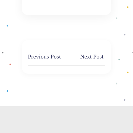
Previous Post
Next Post