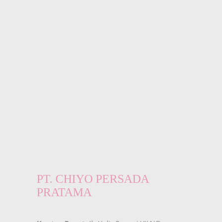
PT. CHIYO PERSADA
PRATAMA