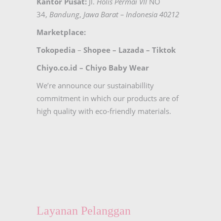
Kantor Pusat:
Jl.
Holis Permai VII
NO
34,
Bandung
,
Jawa Barat – Indonesia 40212
Marketplace:
Tokopedia
–
Shopee
–
Lazada
–
Tiktok
Chiyo.co.id –
Chiyo Baby Wear
We’re announce our sustainabillity
commitment in which our products are of
high quality with eco-friendly materials.
Layanan Pelanggan