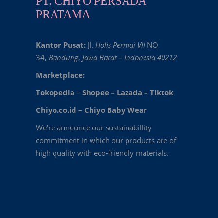
PT. CHIYO PERSADA
PRATAMA
Kantor Pusat:
Jl.
Holis Permai VII
NO
34,
Bandung
,
Jawa Barat – Indonesia 40212
Marketplace:
Tokopedia
–
Shopee
–
Lazada
–
Tiktok
Chiyo.co.id –
Chiyo Baby Wear
We’re announce our sustainabillity
commitment in which our products are of
high quality with eco-friendly materials.